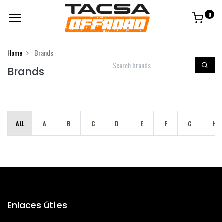
0
Home
Brands
Brands
ALL
A
B
C
D
E
F
G
H
Enlaces útiles