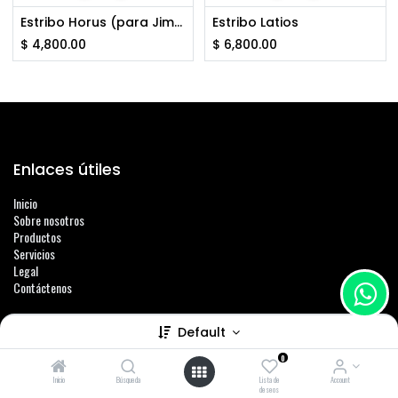
Estribo Horus (para Jimny)
Estribo Latios
$
4,800.00
$
6,800.00
Enlaces útiles
Inicio
Sobre nosotros
Productos
Servicios
Legal
Contáctenos
Default
0
Sobre nosotros
Inicio
Búsqueda
Lista de
Account
deseos
Somos un equipo de personas apasionadas cuyo objetivo es mejorar la vida de