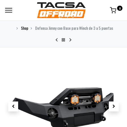
0
Shop
Defensa Jimny con Base para Winch de 3 a 5 puertas