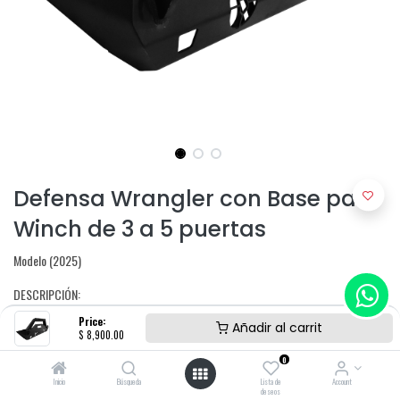
Defensa Wrangler con Base para
Winch de 3 a 5 puertas
Modelo (2025)
DESCRIPCIÓN:
Price:
-Base oculta para barra LED slim
Añadir al carrit
$
8,900.00
-Acabado en pintura electroestática
-Base para winch
0
-Bases para faros de niebla originales
Inicio
Búsqueda
Lista de
Account
deseos
-Fabricada en calibre 3/16»