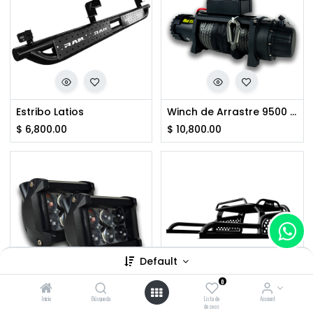
Estribo Latios
Winch de Arrastre 9500 Lbs
$
6,800.00
$
10,800.00
Default
0
Inicio
Búsqueda
Lista de
Account
Faro de Lupa
Roll Bar Hornet con Canastilla
deseos